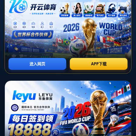
多消息中，中国香港队的名单引起了大家的广泛关注，特别是*梁诺恒
的落选*引发了热议，而*安永佳和劳烈斯的入选*也让球迷们感到期
待。
### 梁诺恒的落选
梁诺恒是中国香港足球的年轻希望，过去的比赛中，他展现出不俗的
实力和潜力。然而，在这次亚洲杯的名单中，他却遗憾落选。许多球
迷对此感到不解，认为他的表现足以让他占据一席之地。这一决定可
能与球队的整体战术和球员状态有关，教练组在选择球员时需要综合
考虑多方面因素。
### 安永佳的入选
相较于梁诺恒的落选，*安永佳的入选*则被称为一大亮点。他在联赛中
的表现稳定，积极的场上拼搏精神为他赢得了教练和球迷的认可。作
为中场球员，安永佳的控球和传球能力在球队中十分重要，预计在亚
洲杯上会成为球队的核心之一。球迷们期待着他在赛场上的精彩表
现，尤其是在面对强敌时，他的发挥将直接影响球队的战绩。
### 劳烈斯的实力
与此同时，*劳烈斯的入选*同样值得关注。这位前锋的速度和技术使他
成为对手防线的噩梦。在过去的比赛中，他的进球数以及助攻次数都