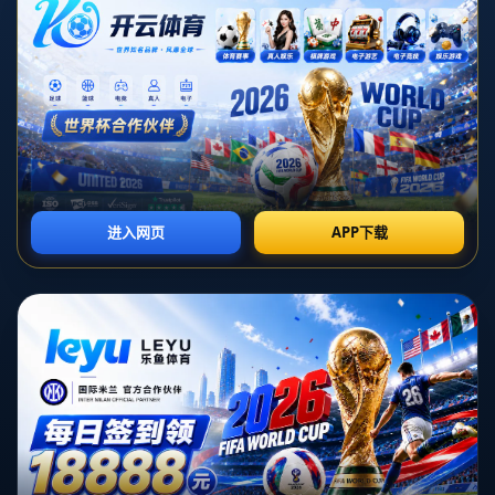
目，他的过人技巧、精准传球和强大的比赛阅读能力无疑将在沙特联
带来重大改变。沙特联追求高水平足球的信念，使得他们更加注重引
进像德布劳内这样的世界级球员。
近年来，沙特联赛吸引了大量优秀球员的目光。这并非偶然。得益于
高额的薪资待遇及日益提高的联赛竞争力，沙特联逐渐成为国际足球
舞台上一个不可忽视的力量。德布劳内作为欧洲足坛的明星球员，他
的加盟将会为沙特联带来更多的关注和影响力。**沙特联赛希望通过签
约德布劳内来提升自身形象，吸引更多的球迷和赞助**。
### 德布劳内的职业成就