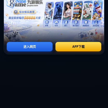
### 案例分析：过去的成功引援
过去几年，沙特联赛已经成功吸引了如C罗、梅西等世界足球巨星，他
们的加入极大地提升了联赛的观赏性和竞技水平。这些成功案例为沙
特联争取德布劳内打下了基础，让各界对这项举措持有更乐观的态
度。德布劳内的加入，不仅能够提升球队的整体实力，更可以鼓舞年
轻球员的斗志，促进沙特足球在国际舞台上的发展。
总体来看，沙特联今夏的主要目标是德布劳内，但这并不意味着他在
个人职业生涯中会失去光彩。相反，德布劳内的潜在加盟，可能会为
他带来新的机遇和挑战，也为沙特联赛的未来发展绘制出一幅美好的
蓝图。未来，随着更多高水平球员的加盟，沙特联赛有望在全球足球
舞台上崭露头角。