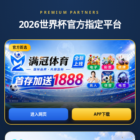
新闻中心
首页
>
新闻中心
新闻中心
沙特联今夏的主要目标是德布劳内 后者并不抵触
时间:2026-07-07T20:29:12+08:00
## 沙特联今夏的主要目标是德布劳内 后者并不抵触
在即将到来的夏季转会窗口中，**沙特联赛**显然将德布劳内视为其重
磅引援目标。作为全球顶级中场之一，德布劳内在曼城的表现令人瞩