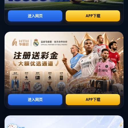
凯文·德布劳内的职业生涯充满了辉煌时刻。他在曼城的表现无疑让他
成为英超联赛的核心球员，并帮助球队赢得了多个联赛冠军及重要的
欧洲赛事奖杯。在个人荣誉方面，德布劳内也多次入选英超最佳阵
容，他的创造力和领导能力让他在球队中占据了举足轻重的地位。
对于沙特联来说，引入德布劳内不仅能在技术层面上提升球队实力，
更能在商业层面上为联赛注入新的活力。**他的影响力将吸引全球媒体
的关注，使得沙特联的品牌价值随之提升**。
### 德布劳内的适应性
然而，许多人或许会对德布劳内加盟沙特联表示质疑，考虑到他在曼
城的成功与这条联赛之间的落差。尽管如此，德布劳内在接受采访时
表示，探索新的挑战并不一定会与个人职业生涯的荣耀相抵触。他的
愿望是不断突破自我，无论是在竞技水平上还是在对足球的理解上。
这种态度使得德布劳内更可能倾向于接受沙特联赛的邀请。
此外，众多年轻球员在沙特联赛中崭露头角，他们渴望向德布劳内这
样的老将学习。**德布劳内的加盟将不仅仅是对球队本身的提升，也将
为年轻球员提供一个成长的榜样**。这种良性循环正是沙特联赛希望通
过引进顶尖球员而建立的基础。