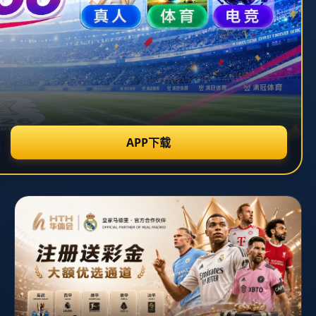
境中的坚持
杯小组赛中，男篮面临着强劲的对手以及接踵而来的压力。每一场比赛都如
的巨大压力**，最终拼搏到了最后一刻。例如，球队的后卫在受伤后坚持
观众，也让我们更加理解团队运动的意义。
键时刻的表现
各场比赛中，球队的表现起伏不定。在与某强队交锋时，尽管首节落后，但
小差距，最终实现逆转**。这样的回合让人不禁想起了历史上的经典赛事
。