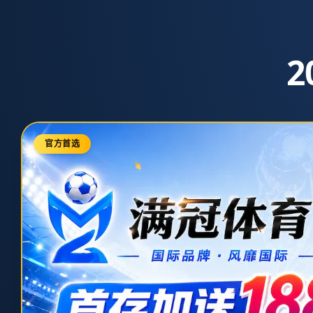
新闻中心
新闻中心
公司新闻
行业资讯
### 难!
在亚洲篮球
战。在这场