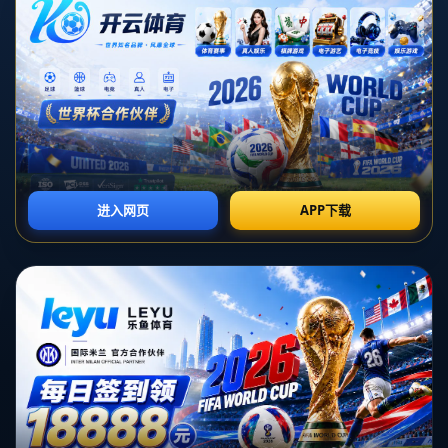
更是一次精彩的篮球盛宴，让球迷们在观赛中感受到了三人篮球的魅
力。而本场比赛的亮点之一则是中国队的张宁，他在比赛中贡献了**9
分和5个篮板**，展现出不俗的竞技状态。
#### 比赛回顾
中国三人男篮在本场比赛的开局阶段表现活跃，队员们通过快速的配
合和灵活的战术布局，很快进入状态。然而，波兰队并不示弱，他们
凭借出色的投篮和强硬的防守，逐渐缩小了分差。在比赛的关键时
刻，张宁几次成功的跳投帮助中国队稳住了局势，展现了他在关键时
刻的进攻能力。
张宁的9分并不是一个特别高的得分，但他在篮板的把控上同样不容小
觑。赛场上的每一个篮板球都至关重要，他的5个篮板为球队提供了 **
二次进攻的机会**，而且在防守端也为队友建立起了更为稳固的后防
线。这说明他在场上的价值绝不仅仅体现在得分数字上。
#### 对手分析
波兰队是一支实力强劲的球队，其整体配合和战术执行都极为严谨。
在这场比赛中，他们展现出了良好的战术素养，尤其是在防守时的团
结与默契，使得中国队屡次进攻未果。尤其是波兰队的**外线投篮**非
常精准，多次远投得手，使得中国队难以应对。