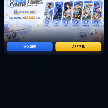
茵场上的角逐**，这不仅是一场简单的较量，更是一场展现足球美学与
团队精神的较量。无论最终的结果如何，英格兰与丹麦注定会在这场
赛事中书写属于自己的篇章。
上一篇：名嘴：说恩比德该去低位 他在那最容易被包夹
下一篇： 名嘴：勇士会放走汤普森 留下卢尼维金斯追梦