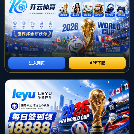
的后卫**亚尔德·马兹拉维**引起了关注，英国媒体《天空体育》报道
称，英超球队**曼联**和**西汉姆联**对他表现出了浓厚的兴趣。本文
将探讨马兹拉维的职业生涯及其为何成为英超球队争夺的焦点。
作为一名多才多艺的边后卫，马兹拉维的职业生涯在阿贾克斯的表现
让他声名鹊起。自2019年加入阿贾克斯以来，马兹拉维凭借出色的速
度、积极的拼抢以及优秀的进攻能力，帮助球队多次夺得国内联赛冠
军。在2022年，他以自由转会的方式加入拜仁慕尼黑，虽然起初得到
了相当多的出场机会，但随着球队引进更多优质后卫，他的出场时间
有所减少。
现在，随着转会窗口的临近，曼联和西汉姆联都看中了这位摩洛哥国
脚的潜力。曼联在防守端急需增强实力，尤其是在后防球员伤病不断
的情况下，马兹拉维的加入无疑能够提升后防的稳定性。此外，作为
一名能够胜任多个位置的球员，他的多样性能够让主教练在战术布置
上有更多的选择。
西汉姆联同样希望通过引进马兹拉维来加强球队实力。尽管他们在上
赛季表现强劲，但在欧联杯和英超的双重压力下，他们显然需要补充
一名能够迅速适应英超节奏的边后卫。
从马兹拉维的表现来看，他在进攻端的贡献也是吸引曼联和西汉姆对