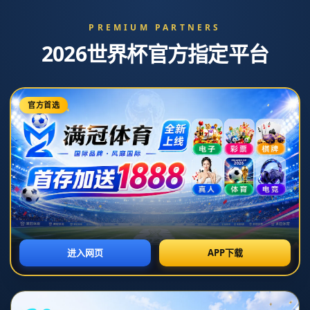
新闻中心
首页
>
新闻中心
新闻中心
天空体育：曼联和西汉姆有意拜仁后卫马兹拉维
时间:2026-07-07T20:29:12+08:00
**天空体育：曼联和西汉姆有意拜仁后卫马兹拉维**
在欧洲足球转会市场上，各大俱乐部时常对转会目标展开激烈争夺，
尤其是在后防线上的人才需求日益增加。近日，德甲豪门拜仁慕尼黑