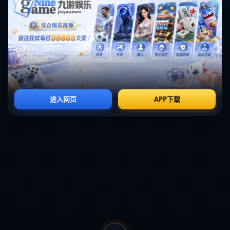
树立了榜样，鼓励他们共同面对困难与挑战。在这样积极的环境中，
曼联的训练氛围变得更加融洽，球员们也能以一个更饱满的状态迎接
接下来的比赛。
### 未来展望
展望未来，安东尼的回归无疑将为曼联注入新的活力。在滕哈赫的领
导下，安东尼有希望重新找回状态并成为球队不可或缺的核心球员。
正是因为有了教练和球员之间的良好沟通，球队的未来将更加明朗，
令人期待。
总之，**安东尼回归训练，经过滕哈赫的亲切交流**，展现了曼联在重
建过程中的信心和希望。这不仅是安东尼个人职业生涯的重要时刻，
也是曼联整体振兴的开始。我们期待在接下来的比赛中，看到安东尼
与滕哈赫共同谱写的精彩篇章。
上一篇：突然崩盘！中国三人男篮输掉大好局面遗憾出局
下一篇： 成都蓉城兵败工体跌出前三 防线还是不太稳定
Copyright 2024
美狮贵宾会(中国)有限公司-Official website
All Rights
by
美狮贵宾会