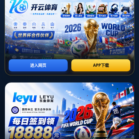
待。与此同时，主教练**滕哈赫**与安东尼之间的亲切交流更是引发了
广泛讨论。这一幕不仅体现了滕哈赫对球员的关心，也在一定程度上
反映了曼联在未来赛季中的策略与目标。
### 安东尼的回归
安东尼在经历了一段低迷的状态后，如今终于迎来了重返训练的机
会。作为一名具备出色个人能力的前锋，他的回归无疑为球队增添了
新的竞争力。至关重要的是，安东尼的状态不仅影响着其个人职业生
涯的发展，也直接影响到**曼联**的战术安排与成绩表现。就技术层面