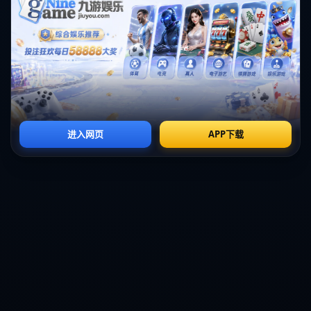
外，球队还可以利用这段时间进行针对性的训练，提升球员的防守意
识与协同作战能力。
例如，球队可以加大对外线投篮和移动进攻的训练力度，确保在周琦
缺阵的情况下，其他球员依然能够保持高效的得分能力。同时，凤凰
队还可借助友谊赛来实战演练新战术，以便及时找到解决方案。
周琦的伤情会成为新赛季的变数之一，而凤凰队的应对策略与调整能
力则将决定他们在赛季初期的竞争力。球迷们对此充满期待，希望无
论如何，球队都能在新赛季中展现出色的表现。
上一篇：记者：期待国足出线的话先换掉伊万吧
下一篇： 难有起色！奇才上赛季与本赛季前13场同为2胜11负开局