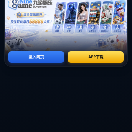
制**上的独特之处。他们致力于提高整体协调性，以**快速反应**和**
强劲的团队凝聚力**来克服对手。精心的**体能训练与战术演练**让他
们在关键时刻总能超越自我，进而为比赛带来更多的主动性。
不仅仅是战术层面上的准备，心理素质的提升也是08国少队突出重围
的重要因素。年轻队员常常在比赛中遇到各种突发状况，心理素质的
强大决定了他们能否在困难时期保持触而不惊并做出合理决策。由此
可见，**自信心**与**心理韧性**已成为他们出线道路上的重要砝码。
**案例分析**可以帮助我们更好地理解08国少队在出线过程中取得突破
的原因。例如，在一次关键比赛中，面对强敌，该队在上半场并未表
现出明显优势，然而，下半场通过教练临场指挥和队员自信心的提
升，他们在短时间内连续进球，最终以惊人的逆转成绩出线。这种逆
境下的快速调整能力展现了他们在面对强手时的心理准备和技术储
备。
08国少队的每一次胜利不仅是对自身努力的肯定，也是对未来足球道
路的夯实。在这个过程中，**勇于创新**，**不断反思并改进**自身的
缺点是他们保持竞争力的秘诀。正是通过这些出线的机会，08国少队
得以在世界足球的版图中描绘出属于自己的独特轨迹，并为更多的后
来者树立榜样。