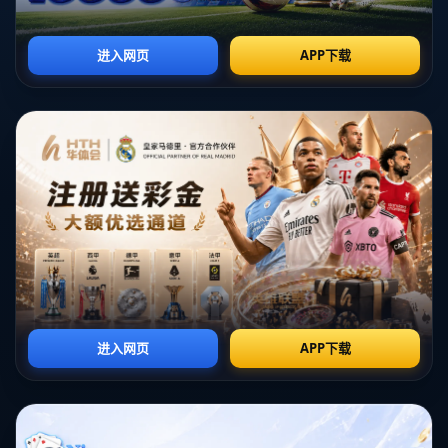
线，无论是小组赛还是淘汰赛，都代表了他们在国际赛场上赢得的宝
贵机会与时间。
**出线的意义远超胜利本身**。在复杂多变的赛场上，出线不仅是战术
的胜利，更是团队协作与心理素质的成功展示。从某种意义上讲，每
一次出线对于08国少队来说，都是一次认知自我的过程，正如他们教
练所言：“每一场比赛都是一次学习的机会。”
通过分析08国少队的战术策略，可以看到他们在**攻防转换及中场控