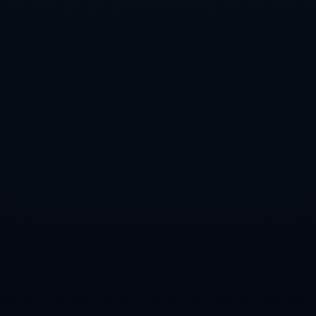
例如，近年来许多成功的足球队伍都开始推行个性化训练方案，像曼
城、利物浦等顶级球队均通过数据分析与技术指导来提升球员的综合
素质。**这类训练方式的成功案例在世界各地的赛场上层出不穷**，而
中国足球若想缩小与世界先进水平的差距，适时采用这样的训练理念
将是必然选择。
### 未来的展望
在未来的国际比赛中，蒋圣龙能否维持良好的表现，并继续被教练组
所青睐，将会受到球迷的高度关注。而汉超与韦世豪如何调整状态，
迎头赶上，也是检验他们个人能力与职业精神的重要时刻。这个过程
中，教练的指导、训练的针对性以及球员的自我调整都将决定最终的
结果。
总的来说，蒋圣龙的成长之路借助于良好的训练环境，而汉超与韦世
豪的落选则提醒我们要不断适应和进步。如今，中国足球正处于变革
的关键期，如何在选人和训练方面做出更为精准的选择，将直接影响
到国家队的整体实力。同时，也期待更多年轻球员在未来崭露头角，
推动中国足球的进一步发展。