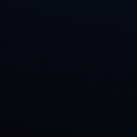
在另一场备
的进攻火力
距。
**老鹰的防守
对于老鹰而
需要重视防
**NBA赛季
这两场比赛
他们在新赛
总的来说，
队关注的焦
上一篇：瓦
下一篇： 塔