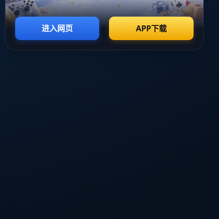
，帮助密尔沃基雄鹿队力克洛杉矶快船队。与此同时，新奥尔良鹈鹕
球星的个人实力，还反映出球队之间的战术较量。本文将对此进