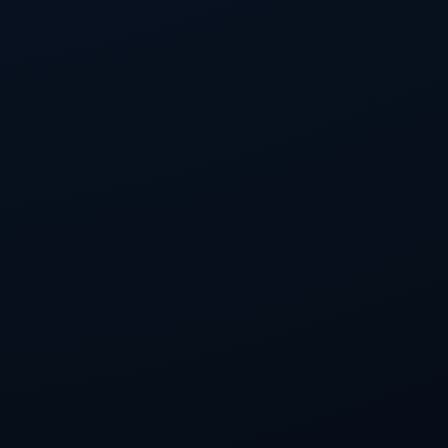
任务，还通过**精准的传球**为队友创造了进攻机会。在本
利拉德的35分不仅是全场最高，也是雄鹿取胜的保障。他精准
诠释了他在场上的领袖作用。
托昆博**的篮板保护和防守反击为球队稳住了防线，而角色球
鹿整支团队的胜利。