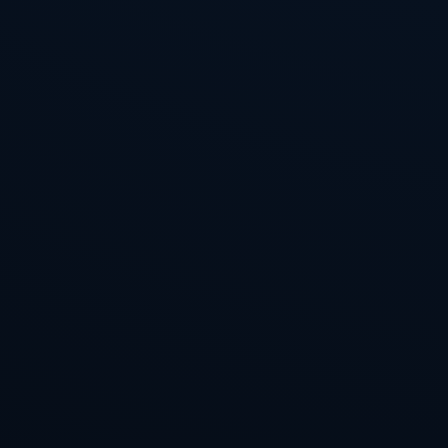
在对阵快船
场比赛中，
的**三分
**雄鹿的团队
除了利拉德
员的积极表
**鹈鹕的强势