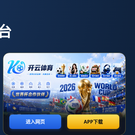
于我们
产品中心
新闻动态
联系方式
首页
>
新闻中心
鹕轻取老鹰4连胜
08:00