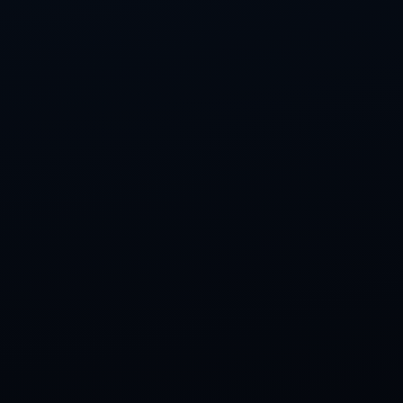
这支年轻的球队在**锡安·威廉姆森**的带领下展示了强大
球队的默契合作让他们在对抗中占尽优势，并迅速拉开比分差
秀的进攻球员，但在面对鹈鹕的多点开花时显得无能为力。老鹰
中，胜负往往会影响球队的士气和排名。雄鹿和鹈鹕的胜利为
彩绝伦。随着赛季的深入，如何在比赛中保持状态，将成为各支球
程度，也为未来比赛做出更具前瞻性的预测。