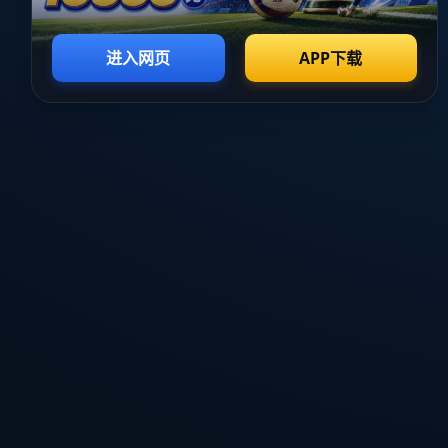
在最近的一
队则轻松击
行深入分析
**利拉德的