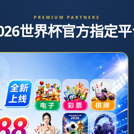
首页
关
利拉德35+11雄鹿力克快船 鹈
时间:2026-07-07T20:29:12+
5+11雄鹿力克快船 鹈鹕轻取老鹰4连胜：NBA焦点赛事解析**