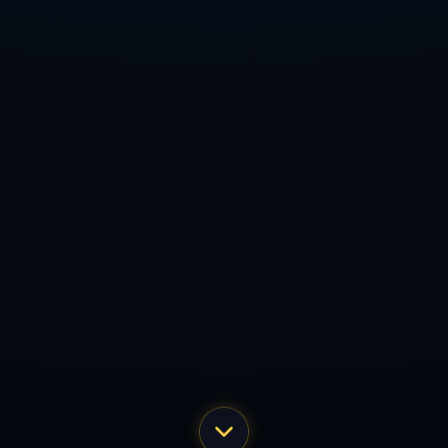
**球迷的热情认可**：在社交媒体和球迷论坛上，纳萨里奥获得了广大
球迷的热烈讨论和支持。很多河南球迷都称赞他是“球队的发动机”和
“逆转局势的关键人物”。这些来自球迷的支持不仅提升了他的自信心，
更进一步增强了他在场上的表现。
**总结**：纳萨里奥凭借自己的努力和团队的协作，赢得了中超第15轮
的最佳球员称号。这不仅是他个人的成功，也是河南队整体实力提升
的体现。在未来的比赛中，作为外援的他无疑将继续成为河南队不可
替代的一部分，带领球队取得更多的胜利。
上一篇：曼联本赛季英超主场两次0-3惨败 3战仅打进1球
下一篇： 瓦拉内：比赛计划完美 是我们和主教练一起制定
Copyright 2024
美狮贵宾会(中国)有限公司-Official website
All Rights
by
美狮贵宾会
地址：广西壮族自治区来宾市象州县马坪乡 邮箱：admin@mobile-