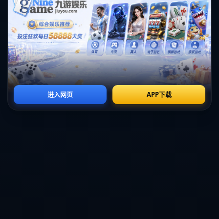
**案例分析**：纳萨里奥在本场比赛中的表现，不禁让人联想到他在之
前几个赛季的高光时刻。在去年的比赛中，他曾对阵北京国安时上演
梅开二度，为球队战平对手立下汗马功劳。这些比赛的成功经验，成
为他在当前赛季中不断进步的动力。