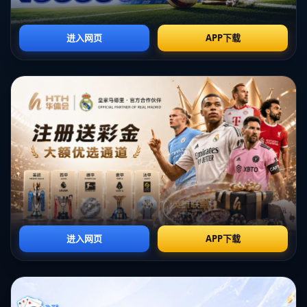
乐部的排名，还为其创造了可观的经济收益。这些成就归功于他对球
员发展的独到眼光和**财务管理**的敏锐思维。奥拉贝擅长从青年队中
挖掘潜力，将合理预算进行最优配置，这为球队的长远发展打下了坚
实的基础。
**二、英超俱乐部为何选择奥拉贝**
众所周知，英超过去十年中，超过一半的俱乐部曾更换过体育总监。
英超俱乐部对**奥拉贝**的兴趣源于他的全方位战略能力。他不仅能够
处理复杂的球员转会事宜，还善于塑造充满**战斗力和合作氛围**的球
队文化。以他在皇家社会的过往为案例，他通过签署具有潜力的年轻