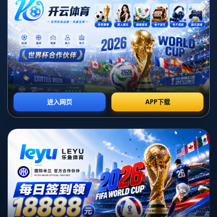
即将到来的比赛，尤其是球迷们所关注的运动员，伊万的一番言论引
起了广泛关注。他强调了自己的态度——不想当过客，乐观参加，并
准备全力以赴。这不仅展现了他的斗志，也为比赛增添了更多渲染
力。
在现代体育中，球员的心理状态往往对比赛结果有着直接的影响。伊
万的“**不想当过客**”的态度，正是许多运动员心中强烈的竞争意识的
体现。面对即将到来的挑战，伊万拒绝以旁观者的角色参与，他希望
在赛场上留下深刻的印记。这样的决心对于年轻队伍尤其重要，能够
激励整个团队不懈追求更高的目标。
这次18强赛的分组，注定了实力强劲的对决。在这样的赛季中，任何
一支队伍都可能成为黑马。就像之前的案例，某支在预选赛表现平平
的球队，后来在正式比赛中反转乾坤，最终甚至夺得了冠军。这种转
变不仅体现在临场发挥、战术调整上，更是运动员们心态调整的结
果。正如伊万所言，**“全力以赴”**不仅表达了他对比赛的尊重，也昭
示着他对自身能力的信心。
**乐观的态度**同样是伊万成功的关键。在面对任何挑战时，情绪和心
理状态往往会影响表现。如果队伍中的每一位成员都能在比赛中保持
积极的心态，势必能在关键时刻做出更好的决策。伊万希望通过这种