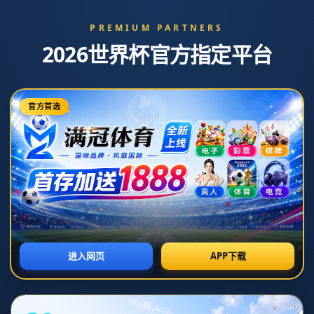
新闻中心
首页
>
新闻中心
新闻中心
18强赛分组出炉 伊万：不想当过客 乐观参加 全力以
赴
时间:2026-07-07T20:29:12+08:00
### 18强赛分组出炉 伊万：不想当过客 乐观参加 全力以赴
随着18强赛分组的正式公布，各支队伍的备战热情再次被点燃。对于