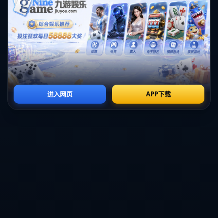
持其在国际舞台上的竞争力。
例如，**美国篮球**的训练体系和运动员培养模式一直处于领先地位。
这为其他国家树立了一座高峰，尤其是中国，若想在未来的国际比赛
中取得佳绩，就需要不断学习和创新，提升自身的竞技水平。
### 四、案例分析：青年球员的重要性