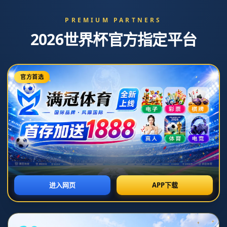
新闻中心
首页
>
新闻中心
新闻中心
索斯蓋特：裏斯·詹姆斯是球隊重要一員，希望他能在
歐洲杯前參加一些比賽.
时间:2026-07-07T20:29:12+08:00
**索斯蓋特與裏斯·詹姆斯：重返歐洲杯舞台的關鍵人物**