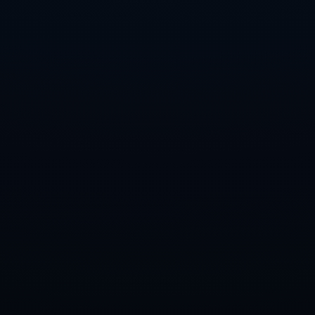
復發的風險。另一方面，詹姆斯需要重新融入球隊體系，適應改變的
戰術指令，這可能需要一些時間。因此，索斯蓋特必須謹慎處理，確
保在不影響球員健康的情況下最大化發揮他的作用。
**國際足球大舞台的歷史案例分析**
在足球歷史上，許多球員的復出都成為球隊成功的關鍵。例如，巴西
球星羅納爾迪尼奧在2002年世界杯上的出色表現，正是在經歷了傷病
困擾之後展現出驚人的復甦能力，他的回歸為巴西隊捧杯提供了強大
助力。這些案例無不證明，頂級球員的恢復和融入能夠在國際大賽中
扮演*至關重要*的角色。
綜合這些因素，不難看出**裏斯·詹姆斯若能成功復出，將會對英格蘭
國家隊產生深遠影響**。隨著2024年歐洲杯的逼近，球迷們對詹姆斯
重返賽場充滿期待，畢竟，任何小小的調整都有可能改變比賽結果。
這一切的一切，都需要索斯蓋特明智的判斷和用人策略。
上一篇：歐足聯官宣法匈戰有球迷涉嫌種族歧視 已展開調查.
下一篇： 德甲第9輪拜仁慕尼黑4-0霍芬海姆 萊萬遠射創紀錄格納布裏
科曼建功.