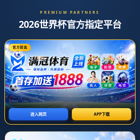
新闻中心
首页
>
新闻中心
新闻中心
西甲第18輪塞維利亞2-1馬德裏競技 拉基蒂奇破門奧坎
波斯絕殺.
时间:2026-07-07T20:29:12+08:00
**西甲第18轮：塞维利亚2-1马德里竞技 拉基蒂奇破门奥坎波斯绝杀**
在这个激动人心的夜晚，西甲第18轮的焦点战役中，**塞维利亚以2-1