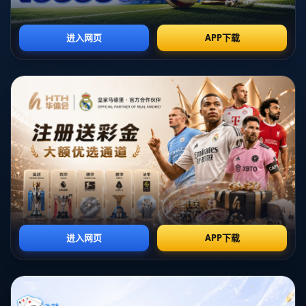
增添浓墨重彩的一笔。然而，随着他在2018年离任，皇马的状态明显
出现波动。进入2023赛季，齐达内再度披挂上阵，接手这支经历过数
次调整的队伍，为其注入全新活力。
重拾对齐达内的信任，无疑是皇马管理层的一步妙棋。在几名核心球
员逐渐老化的背景下，他依靠独特的“齐氏战术”，***精准调配中场掌
控力，同时突出年轻球员的边路渗透优势***，让球队在场上实现高效
且灵活的运转。正是这样的战术调整，使得皇马能够在本赛季欧冠淘
汰赛中击败强敌，成功重返前八。
### 战术升级，刷新欧冠表现