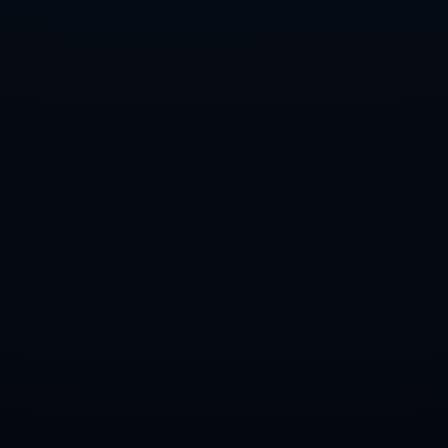
齐达内而言，他并不只是期待“重返巅峰”，而是要再次书写“欧冠之王”
的不朽神话。
---
**关键词：皇马、齐达内、欧冠八强、西甲豪门、欧冠之王**
上一篇：巴薩宣布法蒂半月板手術成功 預計將休戰4個月.
下一篇： 執教三個月僅1勝！南安普頓解雇內森·瓊斯.