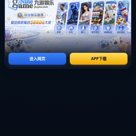
**選擇加拉塔薩雷的原因**
選擇加盟土耳其聯賽，是紮哈經歷多次權衡後的重大決定。首先，加
拉塔薩雷擁有悠久的歷史和強大的球迷基礎，在土超乃至歐洲賽場上
具備強大的競爭力。而土耳其球迷的**狂熱支持**和俱樂部的**雄心勃
勃**，都為紮哈提供了嶄新的職業舞臺。
此外，加盟加拉塔薩雷意味著他將有更多機會參加歐洲賽事。一個在
歐洲舞臺上驗證自己能力的機會，是吸引任何球員的強力動因。這也
為他未來可能的轉會回歐洲主流聯賽鋪平了道路。
**探索紮哈的潛力和挑戰**
在選擇加盟土耳其聯賽後，紮哈面臨的挑戰和機遇同樣顯著。首先，
在**技戰術風格**上，土耳其足球的節奏和激烈程度有所不同。紮哈需
要快速適應這一變化，發揮出他在英超積累的豐富經驗。此外，加拉
塔薩雷對於他來說意味著更高的舞台，他必須持續保持**高水平的表現
**，以贏得新球迷的心。