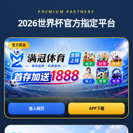
新闻中心
首页
>
新闻中心
新闻中心
終告別英超！紮哈加盟土超豪門加拉塔薩雷！.
时间:2026-07-07T20:29:12+08:00
**終告別英超！紮哈加盟土超豪門加拉塔薩雷**
在全球足球賽場上，球員的轉會總是備受關注，尤其是當峯回路轉之
刻。一名飽受眾俱乐部青睞的明星球員選擇告別英超，這無疑引起了