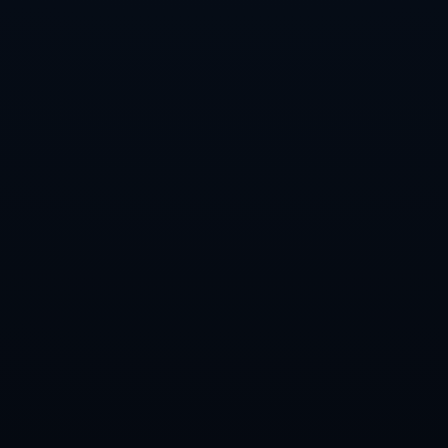
升。沙特阿拉伯的成功則在於其穩定而成熟的足球體系，這也是中國球隊
契機。