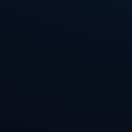
隨著比賽進
特阿拉伯以