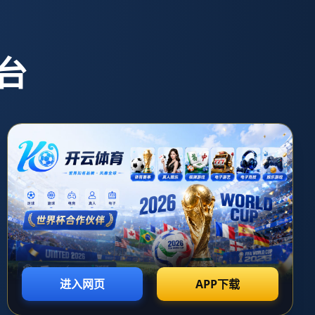
于我们
产品中心
新闻动态
联系方式
首页
>
新闻中心
富破門吳曦遠射難救主.
08:00