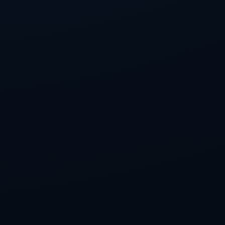
安排**至關重要。洛國富的進球與吳曦的遠射反映了中國球員在
暴露無遺。這也提示中國足球應更加注重整體戰術的打造和防
**和**吳曦**的表現值得稱讚，但中國足球的未來需要更多