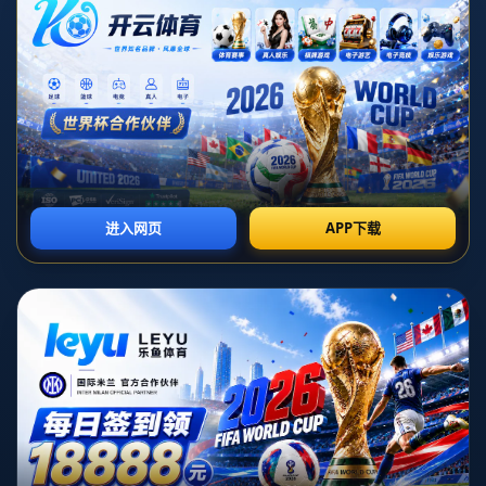
实力的舞台，更是球迷们不可错过的足球盛宴。本篇文章将带您重温
半决赛的**精彩瞬间**，让您在家中也能感受到赛事激动人心的氛围。
**半决赛对阵分析**
2020赛季中国足协杯半决赛由四支实力雄厚的球队展开激烈角逐。这
些球队分别是广州恒大、北京国安、上海上港和山东鲁能。每支队伍
都拥有多位顶尖球员，阵容整齐、战术多变，这使得比赛更具观赏
性。广州恒大以其**强大的攻击线**和丰富的大赛经验闻名，而北京国
安则凭借**坚韧的防守**和团队协作能力不容小觑。
**精彩比赛瞬间**