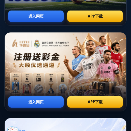
在广州恒大对阵上海上港的比赛中，恒大的前锋**艾克森**表现出色，
多次在关键时刻制造威胁。他凭借一记**精彩的倒钩射门**首开纪录，
帮助球队占得先机。上海上港虽然在上半场表现不佳，但下半场通过
战术调整，加强中路渗透，终于由**阿瑙托维奇**扳平比分。最终，双
方在常规时间内战成平局，通过点球大战，广州恒大以微弱优势晋级
决赛。
另一场比赛中，北京国安与山东鲁能的对决同样引人入胜。国安的核
心球员**奥古斯托**一如既往地撑起球队中场的组织工作，屡次送出威
胁传球。在下半场的一次定位球中，他灵巧的脚法助攻**巴坎布**破门
得分，率先打破场上僵局。尽管山东鲁能奋起直追，但因国安**后防线
的顽强防守**，他们的几次进攻均未能转化成进球，最终国安保住胜
果，成功进军决赛。