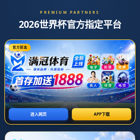
新闻中心
首页
>
新闻中心
新闻中心
切爾西傷兵復出：恩昆庫12月重返，裏斯詹姆斯已恢
復訓練！.
时间:2026-07-07T20:29:12+08:00
**切爾西傷兵復出：恩昆庫12月重返，裏斯詹姆斯已恢復訓練！**