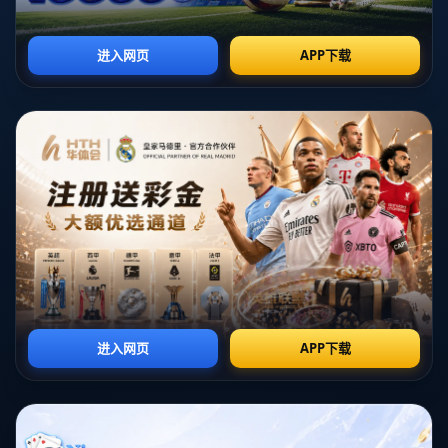
*英超豪門切爾西本賽季開局坎坷，但隨著主力球員的傷癒復出，藍軍
或許能迎來一波強勢反彈。最近，有關切爾西兩位重要球員——克里
斯托弗·恩昆庫和裏斯·詹姆斯的回歸最新進展，已成為藍軍球迷熱議的
焦點。這些好消息不僅讓球迷充滿期待，也預示著切爾西在賽季剩餘
時間裡將有更多底氣應對競爭。*
### **恩昆庫12月強勢回歸，帶來進攻新希望**
切爾西在2023年夏季轉會窗簽下了法國新秀克里斯托弗·恩昆庫，他的
到來被視為解決球隊進攻乏力問題的關鍵。然而，恩昆庫因為膝蓋受
傷，至今未能在英超賽場上亮相，這對切爾西的戰術執行產生了巨大
影響。幸運的是，球隊內部最新消息透露，恩昆庫的恢復情況良好並
計劃在*12月正式復出*。這一時間點尤為重要，因為聖誕賽程對於英
超球隊來說是最為關鍵的時期。
恩昆庫的回歸，不僅意味着切爾西中前場進攻的選擇多樣化，也能讓