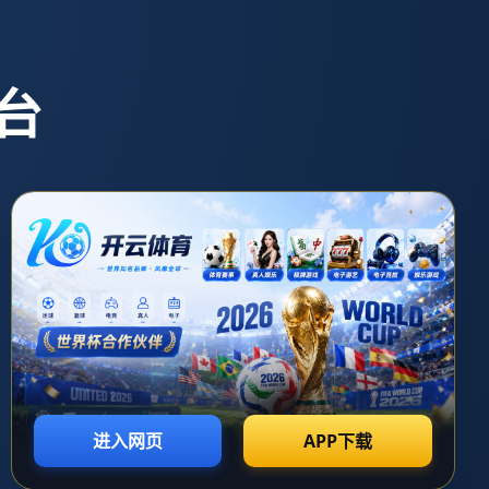
于我们
产品中心
新闻动态
联系方式
首页
>
新闻中心
以助力提升.
08:00
下统治能力，迅速成为联盟炙手可热的球员之一。然而，许多篮球评
Amar'e Stoudemire，小斯）最近在一场访谈中提