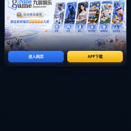
当然，曼联并不是仅仅依赖现有的球员配置。引入年轻而有潜力的新
秀，以及在市场上寻找经验丰富的老将，无疑是曼联高层正在酝酿的
策略。保持阵容的灵活性和多样性，使得球队能够在面临不同的对手
和挑战时，游刃有余。