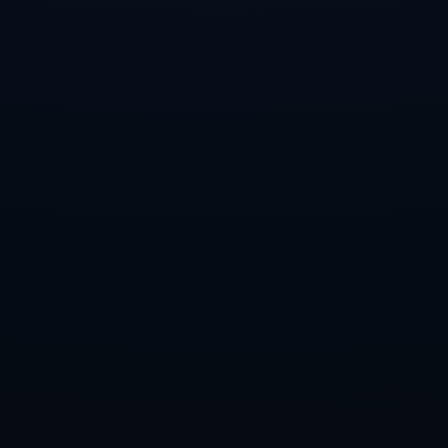
**案例分析：切尔西的阵容重建**
曼联此时的阵容调整不禁令人联想到切尔西在2020/2021赛季的产
物。在当赛季，为了重振旗鼓，切尔西通过战略性引援和内部结构调
整，最终在欧冠赛场上取得了值得称道的成绩。这样的成功经验，正