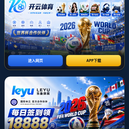
胜利，还超越了威尔特·张伯伦，成为**勇士队史得分王**。究竟是什
么让库里如此辉煌？我们一起来深入探讨。
**库里：改变比赛的力量**
斯蒂芬·库里以他精准的三分球和灵活的控球技术闻名于世。他不仅仅
是一位出色的得分手，更是通过对比赛的理解和创新改变了篮球的打
法。他的游戏风格启发了无数年轻球员，开创了三分投篮的新时代。
库里的成功不仅仅体现在得分能力上，而是他能够通过持续的努力和
进步去影响整个篮球界。