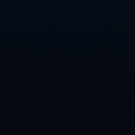
调整的案例，值得其他球队借鉴。
*21-22赛季西甲联赛第17轮比赛*向我们展现了足球比赛的多样性与不
可预测性。每一位球员的拼搏和每一场比赛的精彩表现都让这个赛季
更加吸引人。随着赛季的进一步推进，期待看到更多精彩瞬间和激动
人心的比赛结果。
上一篇：國米球迷：用5萬個口哨噓這個叛徒！.
下一篇： 意媒報道 米蘭計劃以卡拉布裏亞加現金換購亞伯拉罕 德羅