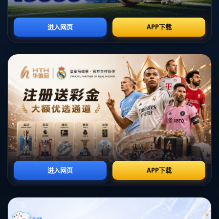
雷亚尔时，以2-2的比分战平，这一结果令人大跌眼镜。尽管如此，*
佩德里*在比赛中的精彩进球依然让人印象深刻。他不断突破对手的防
线，以出色的盘带能力和精准的射门帮助球队扳平比分。
在本轮比赛中，不得不提的是**塞维利亚**的出色表现。他们在对阵马
德里竞技的比赛中，以2-1的比分力压对手，取得了关键胜利。这场比
赛中，*拉基蒂奇*和*穆尼尔*的进球至关重要，特别是拉基蒂奇的远
射，堪称本轮最佳进球之一。这场胜利不仅提升了塞维利亚的排名，
也让他们看到了争夺欧冠资格的希望。