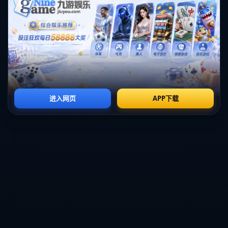
值得一提的是，**贝蒂斯**在本轮比赛中的表现同样引人关注。他们以
4-0的大比分战胜了皇家社会，展现出强劲的进攻火力。*胡安米*完成
了本场比赛的帽子戏法，成为球队取胜的最大功臣。这场大胜不仅提
升了贝蒂斯的士气，还为他们在积分榜上争取有利的位置提供了保
障。
在总结本轮比赛时，我们可以看到，不同球队在面对挑战时所展现出
的策略与应对方式各不相同。**皇家马德里**凭借稳定的发挥继续领
跑，**巴塞罗那**则需要在接下来的比赛中努力调整状态以追赶对手。
与此同时，**塞维利亚**和**贝蒂斯**的出色表现则提供了更多结构性