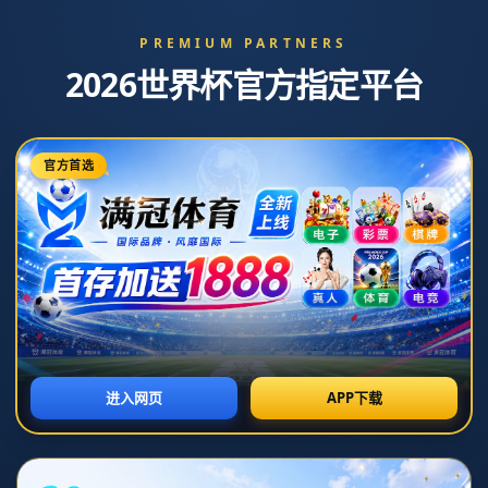
新闻中心
首页
>
新闻中心
新闻中心
21-22賽季西甲聯賽第17輪比賽集錦.
时间:2026-07-07T20:29:12+08:00
**激动人心的对决：21-22赛季西甲联赛第17轮比賽集錦**
西甲联赛一直以来都是全球最受瞩目的足球赛事之一，随着21-22赛季
的深入，各大球队的竞争愈发激烈，精彩对决层出不穷。在第17轮的