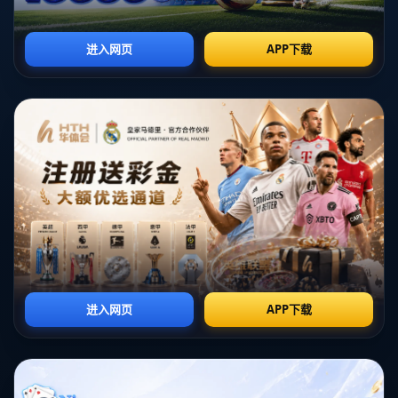
了卓越的团队协作能力。
**世界杯前景与金球奖竞争：**
2022年的卡塔尔世界杯将是一个展示全球顶级球员能力的舞台。对于
勞塔羅而言，这也是他向世界证明自己的绝佳机会。阿根廷国家队历
来以进攻著称，而他作为锋线尖刀，其表现将直接关系到球队在大赛
中的命运。值得注意的是，历史上许多金球奖得主都在世界杯年中表
现突出，这也为勞塔羅争夺金球奖增添了一份期待。
在考虑金球奖的评选标准时，不仅是个人表现，球队在重大比赛中的
整体成绩也尤为重要。**如果勞塔羅能在世界杯中帮助阿根廷队取得佳
绩，再加上他在意大利杯及欧冠中的杰出表现，他将是金球奖的有力
竞争者。**
**案例分析：**