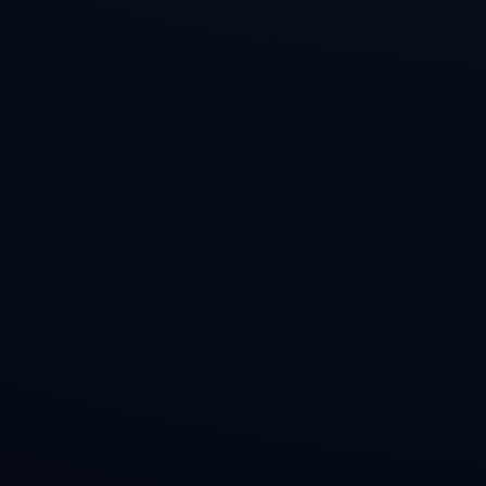
**布莱顿
敌，还成功
莱顿的足球
### **米
对于布莱顿
的球员，米
升心理素质
从另一层面
准完成任务
### **
如果需要一
球队注入活
是成为那个
如今布莱顿
袖气质。米
### **德
自德泽比接