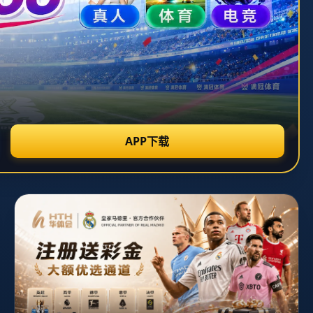
球队注入新的活力与智慧。*主教练德泽比对此更是充满信心，表示老将米