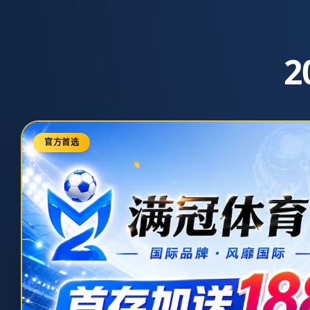
新闻中心
新闻中心
公司新闻
行业资讯
**布莱顿
布莱顿足球
尔纳，双方