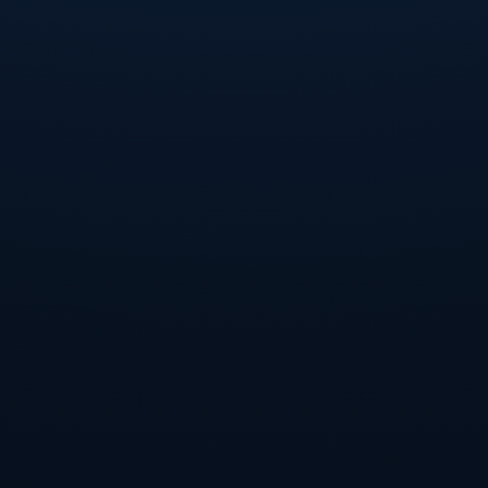
尔纳为何选择布莱顿？**
米尔纳*是英超历史上最被低估的球员之一，但他的职业态度和全能表现却
成为球队的核心人物。就在这位个性低调的老将与利物浦合同到期后，他