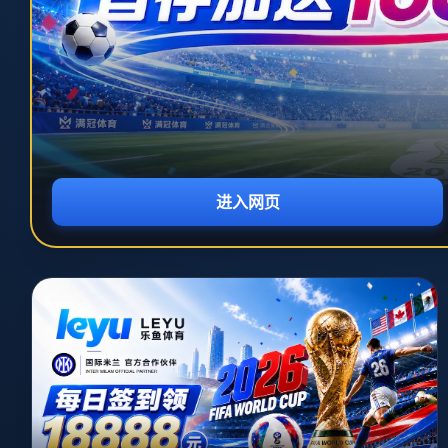
贵经验，为