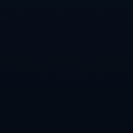
**近年来的表现颇为亮眼，以年轻化为核心的建队思路帮助他们在竞争激
获得欧战资格。这支球队激进却不失章法的战术风格，与米尔纳沉稳而高
哲学打动了我，我希望通过我的经验帮助球队实现更多的目标。”不得不说
尔纳的经验为何重要？**
这样一支成长中的年轻球队而言，经验丰富的领袖球员显然是不可多得的**“
尔纳在顶级联赛中累计的经验价值不言而喻。*无论是在场上场下，他丰
，并学会如何在关键比赛中保持冷静。
看，米尔纳的场上多面性也为德泽比提供了更大的战术灵活性。*无论是
。*布莱顿需要的不仅仅是他的实战能力，更重要的是将球队塑造得更加“聪
经典案例：利物浦复兴的隐形功臣**
个佐证米尔纳价值的经典案例，就不得不提他在利物浦的岁月。2015年
力，还被克洛普改造成能够胜任多个位置的战术要员。在红军阵容里，尽
平衡气氛、稳定军心的中流砥柱。2020年，利物浦赢得英超冠军，米尔纳
签下米尔纳，可以视作对这种精神的“延续投资”。德泽比在接受采访时坦
尔纳的到来正是为了填补这个空缺，他的每一句建议都可能影响比赛结果。
泽比的战略补强任重道远**
管布莱顿以来，这位意大利主帅始终以冒险与果断闻名。他不仅善于发掘