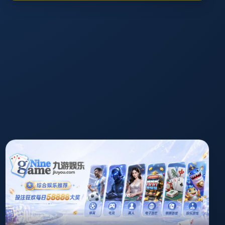
尔纳的加入将赋予球队一套全新的“武器库”。