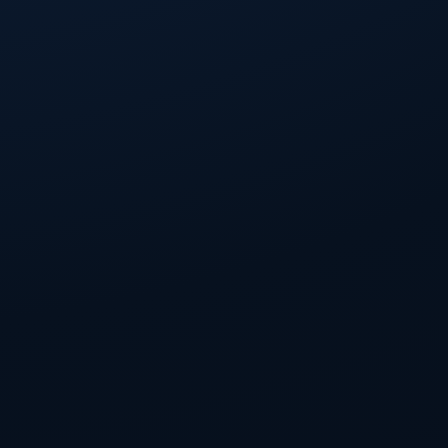
令人刮目相看。不管是在利物浦、曼城还是阿斯顿维拉，他都以
毅然选择加盟布莱顿，这一决定耐人寻味。