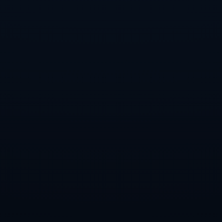
闢新天地的興奮心情。這一選擇不僅意義深遠，也讓眾多球迷在新賽
季中對他的表現充滿期待。隨著賽季的展開，這一新牽手能否為曼聯
帶來更多勝利，讓我們拭目以待。