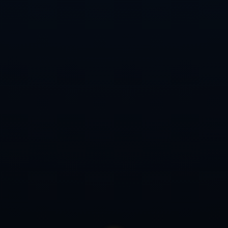
上一篇：2023女足世界杯賽制規則.
下一篇： 當之無愧！瓜迪奧拉榮譽歐足聯年度最佳教練獎！.
Copyright 2024
美狮贵宾会(中国)有限公司-Official website
All Rights