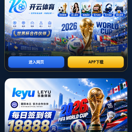
腳曼努埃爾·洛卡特利（Manuel Locatelli）**在比賽中的精彩表現，不
僅成為球迷熱議的焦點，更憑藉其完美發揮，奠定了他在歐洲足球版
圖中的地位。尤其是他的梅開二度，讓他成為本屆歐洲杯**最年輕的進
球者**，這樣的成就讓人無法不對他側目。
### **洛卡特利雙響：青春與實力的完美結合**
洛卡特利在本屆歐洲杯小組賽對陣瑞士的比賽中上演了個人秀。他的
第一粒進球來自精準跑位和隊友的默契配合，一記強勁射門直奔球門
死角，輕鬆洞穿瑞士門將的防線；第二球則展現了他在中後場調控后
的門前冷靜，果斷出擊再下一城。這兩粒進球不僅展現出洛卡特利的**
攻防兼備**和**良好的腳法**，也讓外界看到了他過人心智與賽場嗅
覺。
根據數據統計，洛卡特利目前僅23歲，這讓他的梅開二度成為本屆歐
洲杯的一大亮點。作為一名年輕球員，他的成熟表現無疑讓意大利國
家隊的實力提升到了新高度。
### **意大利新生代力量的崛起**
提到洛卡特利，我們不得不感歎意大利足球的青訓體系。這名球員自
青少年時期便展現出卓越的中場調度能力，而他在意甲薩索洛俱樂部
的表現更是穩健如山。近幾年，隨著意大利國家隊更新換代，像洛卡