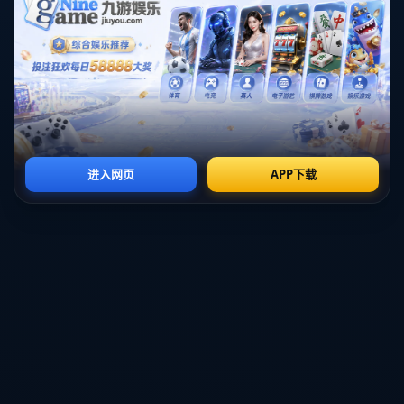
抓住稍纵即逝的机会。
### 影响与启示：从战术调整到心理准备