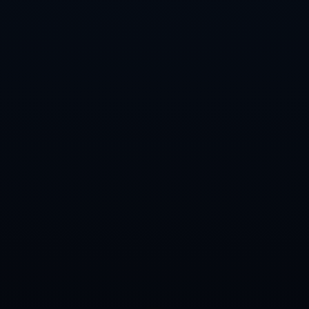
上一篇：2024年中國籃球公開賽洋河夢之藍東北大區賽在葫蘆島激情
開啟.
下一篇： 科內特表示自去年以來專註增強身體對抗 努力做好自己的定
位.
Copyright 2024
美狮贵宾会(中国)有限公司-Official website
All Rights