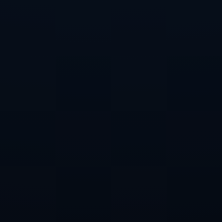
扎尔在租借回归后对切尔西的贡献至今令人难忘。*这一先例说明，只
要在外租期间表现优异，球员随时可能被召回以补充主力阵容*。这样
不仅能够激发租借球员的竞争意识，还有助于提升球队的整体实力。
**分析与展望**
在全球化日益加深的今天，足球俱乐部的运营策略变得更加灵活和多
变。切尔西管理层通过精准评估桑托斯的竞技状态以及球队的实际需
要，做出了可能召回他的决定。**这种战略不仅是对球队短期问题的应
对，也是为了提升未来在英超及欧战中的竞争力**。
以上种种迹象表明，切尔西在处理年轻球员的问题上有着独到的见解
和战略优势。安德雷-桑托斯的回归不仅将是对他个人能力的验证，也
代表着球队在不断调整中追逐更高荣誉的坚定决心。