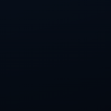
技，更是一場藝術與信仰的交融。**佛羅倫薩球迷對俱樂部
Franchi）內燃燒的氛圍之中。
球隊本身的重建經歷相得益彰，讓它成為足球世界中最具韌性