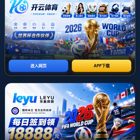
粉丝们翘首以盼的新星——**奥尔莫**，将首次亮相。他的到来不仅为
球队注入新鲜血液，也为广大粉丝带来了无尽期待。
**奥尔莫的成长之路**：来自西班牙的奥尔莫自小就展现了过人的足球
天赋，他以其灵活的脚下技术和敏锐的战术意识而闻名。在加入巴塞
罗那之前，奥尔莫已经在多家欧洲俱乐部积累了丰富的比赛经验。尤
其是在他效力于克罗地亚的期间，他帮助球队多次夺冠，并且经常在
关键比赛中脱颖而出，成为场上的焦点人物。
在今夏转会窗口，巴萨以重金将这位潜力新星引入麾下，而他也不负
众望，在几场热身赛中表现优异。奥尔莫的加入不仅丰富了巴萨的中
场配置，也让球队在进攻组织上有了更大的创意和活力。
**忙碌的训练备战**：为了更好地适应巴萨的战术体系，奥尔莫在甘伯
杯前积极参与各项训练。这位新星日程排得满满，当其它球员在重新
适应赛季节奏时，奥尔莫已全然投入，为甘伯杯的首次亮相做足准
备。在训练中，他表现出的专注和拼搏精神赢得了队友和教练组的一
致好评。