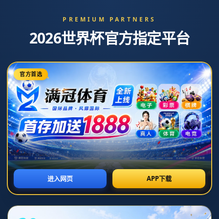
新闻中心
首页
>
新闻中心
新闻中心
巴薩新星奧爾莫訓練忙 甘伯杯前粉絲見.
时间:2026-07-07T20:29:12+08:00
**巴萨新星奥尔莫训练忙 甘伯杯前粉丝见**
在充满盛夏活力的加泰罗尼亚，足球的激情从未停歇。每年的甘伯杯
都是巴塞罗那俱乐部展示新星和队伍实力的重要场合。今年，一位让