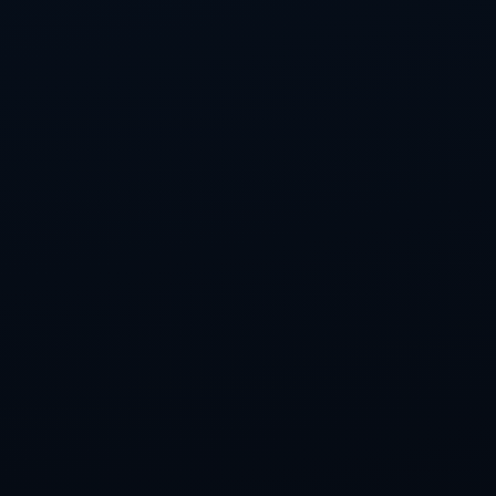
值**，通過創新營銷和社區關懷等方式，提升曝光率和吸引更
降低對高價球星的依賴。