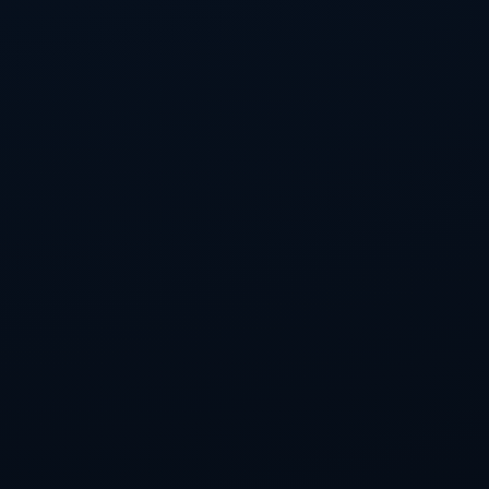
引國內外頂尖運動員。然而，在經濟形勢不明朗的情況下，球
加劇了聯盟內部的不均衡。**
。而CBA聯盟作為一個整體，其競技水平的提升依賴於每個
層的核心課題之一。