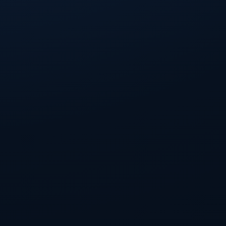
國最高水平籃球聯賽的CBA，各球隊在運營和競技層面遇到
聯盟的競技平衡，還可能對球迷和贊助商的支持帶來深遠影響。
尤其是中小球隊，由於市場號召力和戰績上不如強隊，獲取資
挑戰，無法有效吸引投資者。