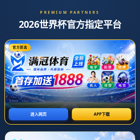
新闻中心
首页
>
新闻中心
新闻中心
王秋明職業生涯200場中超 巴頓津門虎出場99次.
时间:2026-07-07T20:29:12+08:00
**王秋明中超200场里程碑，巴顿津门虎出场99次迎突破契机**
中超职业联赛作为中国足球的最高竞技舞台，众多球员在这里书写了
属于自己的辉煌篇章。在这片绿茵场上，许多球员通过坚持不懈的努