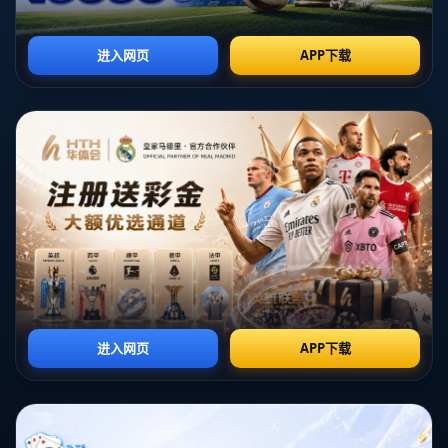
### **巴顿：津门虎的崛起代表**
另一位闪耀的津门虎明星——巴顿，即将迎来自己在队内的**第99次
出场**。作为天津津门虎队的一名攻击手，巴顿以速度快、突破能力强
著称，他的球风充满朝气，为球队注入了无尽活力。在近几个赛季，
津门虎在中超表现逐步回升，巴顿功不可没。他不断在前场冲击对手
防线，用一次次精准的射门和助攻赢得教练与球迷的肯定。
尽管出场次数比资历深厚的王秋明少，但不可否认的是，巴顿的努力
和潜力同样值得关注。他在津门虎的第99场出场，或许是一个新阶段
的起点。数据显示，巴顿在本赛季的比赛中已经为津门虎贡献了多粒
关键进球，也完成了队中最多的创造性传球之一。这些数据不仅反映
了他的竞技状态，还证明了他在球队体系中的不可替代性。
### **经验与活力的结合：成就中超赛场的经典形象**