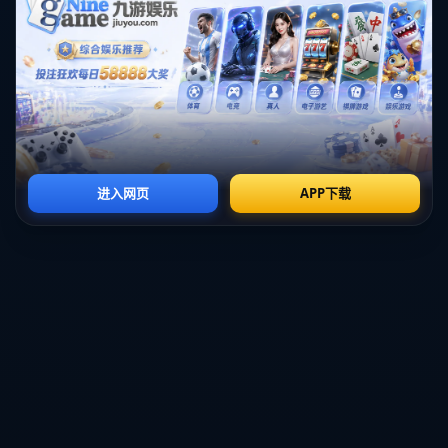
足球的魅力不仅仅在于惯性的胜负和技巧，更在于球员丰富的个性与
不懈的奋斗精神。从王秋明的**200场中超经验**到巴顿仍在书写的年
轻篇章，我们不难发现，中超赛场上最令人动容的画面，往往是那些
努力坚持、突破自我的瞬间。王秋明职业生涯中的琢磨与成长给人以
深刻启迪，而巴顿展现的未来潜力也赋予津门虎新的希望。
两位球员在不同阶段的中超表现，为年轻一代提供了宝贵案例：无论
是稳扎稳打的“经验派”，还是锐意进取的“活力派”，只要秉承对足坛的
热爱并付诸实践，都能收获属于自己的荣耀。届时，我们有理由相
信，巴顿的第100场征程将是一次全新属于津门虎的象征，而王秋明还
将在绿茵场上书写出更多精彩的故事。