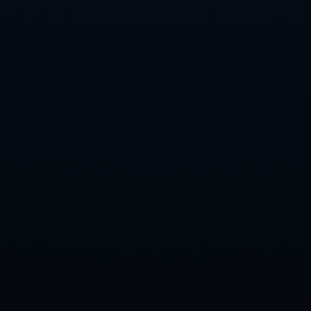
上一篇：圖片報：若圖赫爾下課 阿隆索將成為拜仁新帥首選.
下一篇： 傑羅姆砍下生涯新高29分 米切爾僅打19分鐘 騎士輕取殘陣
鵜鶘.
Copyright 2024
美狮贵宾会(中国)有限公司-Official website
All Rights