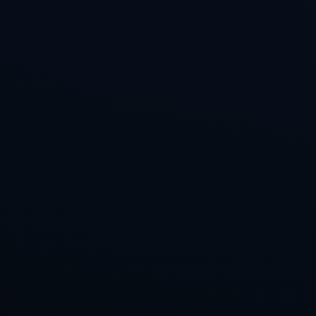
此外，在心
定了勝局。
### **姆
姆巴佩的表
已經成為球
本賽季歐冠
能。如果他
---
*作為現代