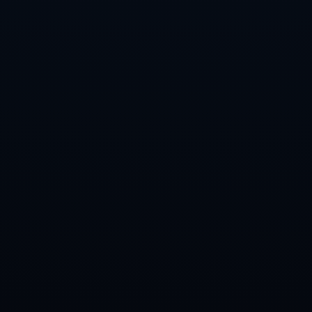
### 案例分析：拜仁慕尼黑的成功經驗
弗裏克在拜仁慕尼黑的執教經驗無疑為他的觀點提供了有力支持。**在
拜仁，弗裏克致力於通過穩定和長期的球隊建設來取得勝利**。他強調
團隊的全方位進步，而非依賴某位明星球員。通過不斷完善既有陣容
及積極引入新鮮血液，拜仁得以在歐洲賽場屢創佳績。
### 競技體育中的統籌思維
在體育競技中，**強調長期發展和整體實力的提升是成熟教練的典型特
徵**。這種做法不僅保障了球隊在多變賽季中的競爭力，也為球員的個
人成長提供了良好的環境。在今後的比賽中，追隨這一理念的弗裏克
必將帶領球隊攻克更多挑戰。
綜上所述，**弗裏克選擇“不談奧爾莫”更是一種戰略的遠見**。通過聚
焦整體，尋求長期的穩定發展，他所帶領的球隊將在未來的賽季中攜
手並進，爭取更多的榮耀。
上一篇：《每日體育報》：巴薩準備籌集1300萬至1400萬歐元進行冬
窗羅克轉會.
下一篇： 2023女足世界杯決賽西班牙1-0英格蘭 隊長卡蒙娜制勝一
球！西班牙奪隊史首冠！.