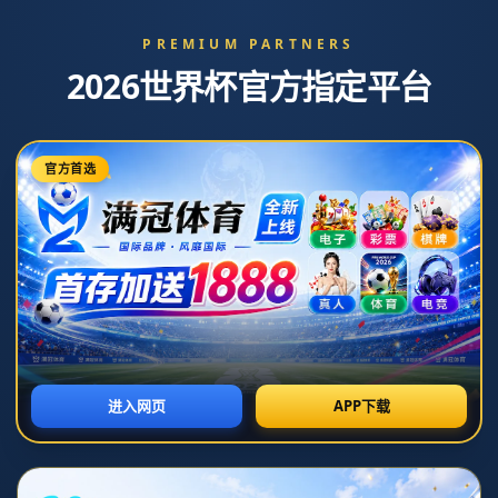
新闻中心
首页
>
新闻中心
新闻中心
2022賽季中國足協杯抽簽結果.
时间:2026-07-07T20:29:12+08:00
**揭秘2022赛季中国足协杯抽签结果：精彩对决一触即发**