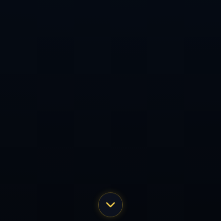
2022赛季中国足协杯的抽签结果不仅是实力的较量，**更是对各队战
略部署和心理素质的考验**。进入淘汰赛阶段，各球队的教练团需在有
限的时间内研究对手，为球队量身定制最合理的比赛策略。中国足协
杯这样的赛事情况下，及时调整心态，克服心理压力也是比赛胜负的
重要因素。
总而言之，**2022赛季中国足协杯将给我们献上一场场激情澎湃的比
赛**，抽签结果的揭晓只是故事的开始。随着比赛的展开，每场对决都
可能为今年足坛谱写出新的篇章。对于中国足球的未来发展来说，这
样的高水平对抗不仅提升了球员自身的竞技状态，更为整个联赛提供
了丰富的实战经验。
上一篇：英媒報道利物浦全力追求祖比門迪 球員未來或在周一前揭曉.
下一篇： 埃弗頓前鋒勒溫面部受傷！將再次休戰.
Copyright 2024
美狮贵宾会(中国)有限公司-Official website
All Rights
by
美狮贵宾会
地址：广西壮族自治区来宾市象州县马坪乡 邮箱：admin@mobile-
meishiguibinhui.com 电话：0311-5820906