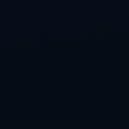
动服饰企业正加速在热门入境城市升级旗舰店为“国际友好门
面醒目标注可退税金额，并提供退税流程一键打印功能。一些
，成为境外球迷和跑者重点“扫货”对象。有外资咨询机构预
模有望保持两位数增长，体育相关商品在离境退税结构中的占