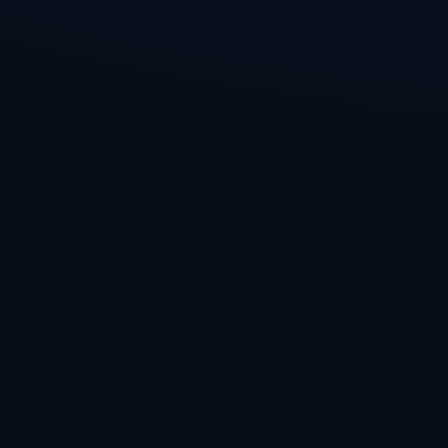
值得关注的
邀请赛的城
店将线下购
虚拟空间延