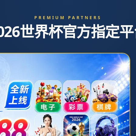
首页
关
优化离境退税扩大入境
时间:2026-07-07T20:29:12+
春节假期临近，伴随全国入境游热度持续升温，一项看似“财税领域”的政策
”正让越来越多来华观赛、参赛和旅游的境外游客，把体育当成他们购物清
海滨户外运动营地到粤港澳大湾区马拉松赛道，离境退税政策的不断优化