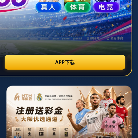
消费的新增长点。