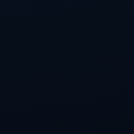
向体育服务消费和数字体育内容延伸。例如，在举办电竞国际
基地体验、联名周边预售等一揽子配套服务。一些电竞主题商
退税凭证中嵌入数字权益码，让境外观众在回国后依旧能够在
而是通过“折现+权益”的方式，把体育消费从一次性购买转为