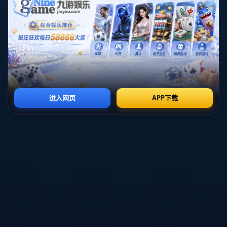
从比赛内容推演 江苏苏宁并没有采用保守的“先求不丢球”思路 相反 她
们在中场区域主动压迫 通过边路快速配合撕开对手防线 多次形成以多
打少的推进局面 4个客场进球的产生 并非偶然爆发 而是整套战术逻辑
的自然结果 首先 是边路球员的纵深拉开配合 她们不断在边线和内切
之间制造选择难题 迫使对手边后卫频繁横向移动 其次 是中路插上的
时机感 江苏苏宁的中场球员善于在对方注意力被边路吸引时突然套上
在肋部获得无对抗接球机会 最后 是前锋对二点球的嗅觉 对每一次被
解围或挡出的皮球保持高度警觉 用持续的冲刺和前提站位抢占落点
值得注意的是 4个客场进球不仅仅是一组数据 更是一种强烈的信号 它
告诉对手 江苏苏宁并非那种在客场畏首畏尾的球队 而是一支愿意在陌
生环境中主动出击的队伍 这会在第二回合反向作用于对手的心态 对手
在次回合对阵江苏苏宁时 必须在“全力进攻追分”和“谨防再被打穿”之间
不断权衡 一旦心态摇摆 场上执行力就很容易出现波动
心理战线 决赛与三四名战报背后的情绪曲线