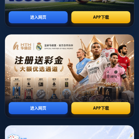
她时 其他进攻点获得了更为宽松的活动空间 团队的整体传接球节奏明
显更加自如 第三 在心理维度上 塔比莎的个人表演为球队建立起“领先
时依旧敢于推进”的集体信心 让球队真正占据了决赛首回合的主动权
两回合制下的隐性博弈 三四名首回合的战术含义
与决赛的火光四射相比 女足足协杯三四名首回合的较量则更像是一盘
精心布局的棋局 这里的关键词是“四个客场进球” 江苏苏宁女足在客场
打入4球 这在任何两回合制的杯赛体系中都极具战略意义 在传统的“双
回合主客场规则”下 客场进球往往拥有更高权重 即便在部分赛制取消
客场进球优先原则之后 单场攻入4球本身也意味着巨大的心理与战术
优势