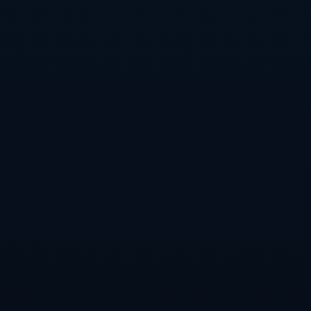
给对手在精神层面带来“我们没有什么可失去”的反扑动力 因此 如何在
第二回合保持适度的攻击性 而不是完全退守 成为考验江苏苏宁女足成
熟度的关键 这恰恰体现了杯赛两回合制的魅力 在首回合看似已经被决
定归属的对决中 第二回合仍然保留着变数空间
案例分析 塔比莎表演与江苏苏宁模式的互文意义
如果把本轮女足足协杯决赛和三四名首回合作为一个整体来审视 就会
发现一个颇具启发性的现象 决赛侧重展示的是“核心球星的决定性作
用” 三四名则强调的是“整体体系与客场策略” 从某种程度上说 塔比莎
所代表的是一种“以点带面”的力量 而江苏苏宁4个客场进球呈现的是
“以面托点”的路径
以塔比莎为例 她的三粒进球看似个体英雄主义 但背后是球队为她设计
的跑位空间与传球线路 中场球员在她回撤时主动前插 边路在她拉边时
快速内收 这种围绕核心前锋构建的进攻模式 让她的个人能力最大化释
放 与之对照 江苏苏宁女足虽然在三四名首回合中也有个人发挥亮眼的
球员 但整体进攻更接近“多点开花” 任何一个位置都可能成为进球终结
点 这两种模式在战术理念上并不互斥 反而具有互文意义 一支成熟的
队伍 往往既需要能够在关键比赛中上演帽子戏法的前场核心 也需要在
整体层面可以打出像4个客场进球那样的高效团队战