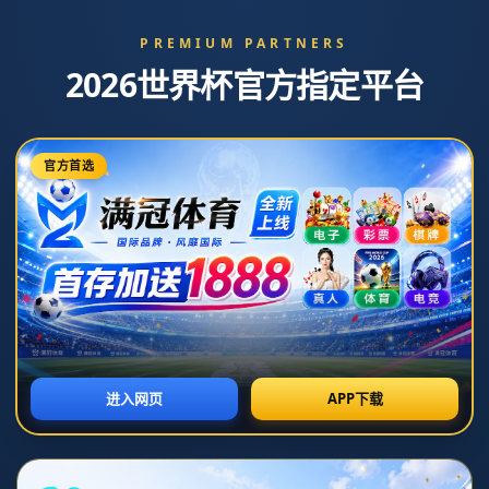
新闻中心
首页
>
新闻中心
新闻中心
斯卢茨基出奇迹 申花队赢下德比战重燃争冠信心
时间:2026-07-07T20:29:12+08:00
**斯卢茨基出奇迹：申花队赢下德比战重燃争冠信心**
在中超联赛进入白热化阶段时，一场激动人心的比赛改变了申花队的
命运。在斯卢茨基的巧妙运筹下，申花队不仅赢下了颇具分量的德比