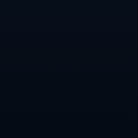
总结来说，现役NBA拥有57名上万分球员的成就是对这些球员优秀表
现的肯定，而小莫里斯作为最接近这一成就的球员，正处于冲击这一
里程碑的关键阶段。我们有理由相信，他的未来将会更加辉煌。