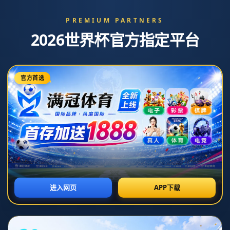
新闻中心
首页
>
新闻中心
新闻中心
福克斯连续2场比赛中出手30+，为本世纪国王队史首
人
时间:2026-07-07T20:29:12+08:00
**福克斯连续2场比赛中出手30+，为本世纪国王队史首人**
在NBA这个充满竞争与激情的舞台上，球员们每一次的表现都可能书