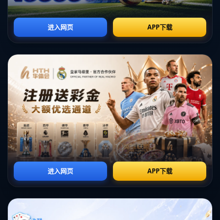
值得注意的是，国王队在最近几场比赛中的战术调整，使得福克斯的
出手机会得以增加。通过更为快速的进攻方式和简化的战术设计，福
克斯能够获得更多的持球时间和进攻发起点。教练组希望通过这种方
式，使福克斯成为更加全面的得分手，进一步提升球队的整体战斗
力。
### 案例分析
可以回顾之前几场国王队的比赛，尤其是在对阵西部强队时，福克斯
的出手不仅仅是为了个人得分，更是为了带动全队的表现。例如在与
洛杉矶湖人队的交锋中，福克斯及时引导队友参与进攻，通过出色的
攻防转换，帮助球队在关键时刻实现逆转。这样的比赛经历让他在场
上变得更加成熟，也为他未来的表现打下了基础。