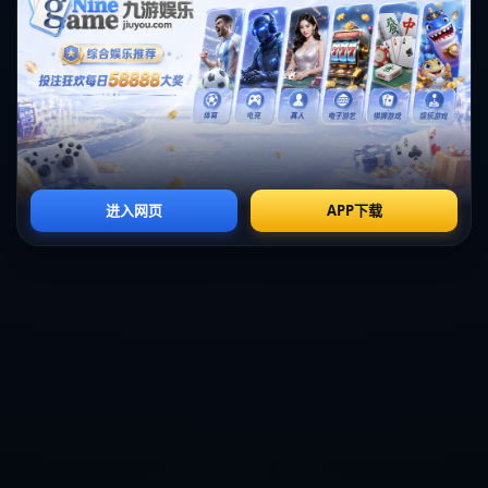
并通过小规模的变化增强战队的灵活性可能是他们走出困境的有效途
径。
整体而言，无论是约基奇的三双表现，还是黄蜂的团队胜利，这些都
再次向我们展示了篮球比赛中的**策略运用和球员发挥的多样性**。球
场如战场，每一次拼搏和努力背后都是无数次调整与尝试的结果。球
迷们期待各支球队在之后的比赛中给我们带来更多精彩的对决。
上一篇：瓜帅：在英超执教300场是很好的里程碑