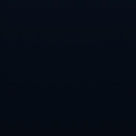
是，他那独到的战术见解推动了现代足球的发展。
#### 战术创新的先锋
瓜帅以其**控球风格**著称，强调团队的默契与配合。在这300场比赛
中，他运用的“**tiki-taka**”战术不仅提高了球队的控球率，还使曼城在
进攻时能够灵活多变。同时，他的防守策略同样值得称道，注重前场
的高压逼抢，使得对手球员在开球时常常陷入困境。比如，在一场对
阵利物浦的比赛中，瓜帅通过调整阵型，使得球队的防线与中场高度
连贯，最终以4-1的悬殊比分获胜，这一战术的成功充分展示了他的应
变能力和前瞻性。
#### 球员发展与团队精神
在瓜帅的带领下，曼城不仅在战术上取得成功，球员们的发展同样显
著。众多年轻球员在他的指导下成长为世界级的球员，如**斯特林**、
**德布劳内**等。瓜帅一直强调团队合作的重要性，认为每位球员都是
球队成功不可或缺的一部分。他在球队中建立了一种积极向上的文
化，深受球员的喜爱与信任。
#### 影响力的延续
瓜帅在英超执教300场的旅程不仅是个人的突破，也为整个英超联赛带
来了变化。他的到来令整个联赛的战术风格多元化，同时吸引了更多