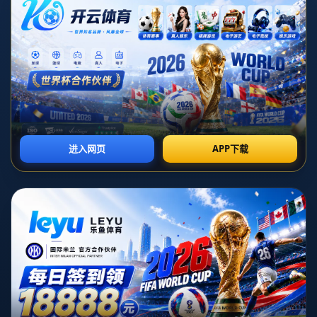
在英超联赛的历史长河中，许多教练以其卓越的战术理念和出色的执
教表现，给球迷们留下了深刻的印象。而作为现代足球先锋的**瓜迪奥
拉**（简称“瓜帅”），在英超执教300场比赛的里程碑无疑是对他个人
职业生涯的重要加分项。这不仅意味着其领导能力的成功，更展示了
他在战术、心理和球队构建上的独特风格。