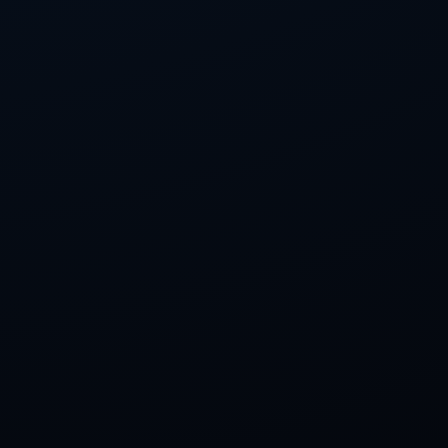
的魅力，用理智和情感来劝导球员留在米兰。**他相信稳定
亚·加利亚尼，他以其务实的商业决策在球迷中声名显赫。**
做出让步。在这样一个情境下，加利亚尼代表的管理层意志与
如，齐达内从尤文图斯转会至皇家马德里时，时任尤文主帅里
闻中，安切洛蒂的劝说可能出于对球队未来和球员职业发展的
件的考量。
妙**。每一个决定背后都有深思熟虑的权衡，有时更掺杂了个
读者呈现出足球界中这些鲜为人知的精彩瞬间。通过对安切洛
更感受到那些在绿茵场背后涌动的人性温情。
的角度，则是俱乐部财务健康与长远规划的王道。这种有时对