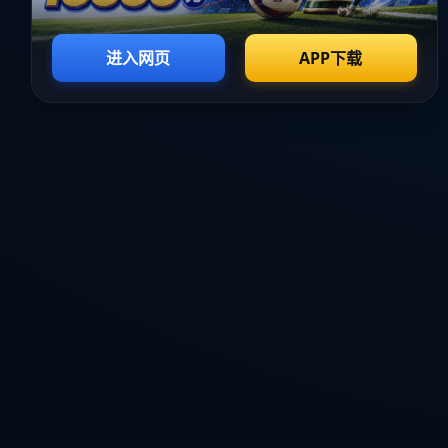
当谈起意大
名，更因其
某位关键球
许多球员对