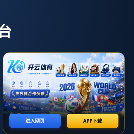
于我们
产品中心
新闻动态
联系方式
首页
>
新闻中心
利亞尼跪求.
08:00