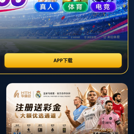
界里，转会传闻总是络绎不绝。然而，有些故事却因为其戏剧性和背后的
题引发了人们对球员转会背后复杂情感与商业考量的好奇。本文将以此为