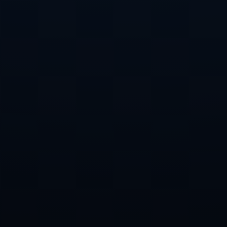
简单地追求短期的利益最大化。在这个故事中，安切洛蒂依然展现出他独特
聚力是实现长远成功的关键**。
不仅仅是情感的载体，它同样是一门生意。AC米兰的管理层尤其是安德烈
这件事上，加利亚尼总是站在俱乐部利益的角度**，并愿意为合适的交易
个人情感之间形成了一种微妙的对立。
几个著名的球员转会案例，其中不乏有导师与管理层意见相左的情况。例
试挽留这位中场灵魂，但最终被俱乐部高层决定取代。同样的，在这则传
位球员声称“除非加利亚尼跪求”，其实是在强调自身决定的坚定与经济条
充满戏剧性的足球世界中，球员、教练和俱乐部管理层之间的关系复杂而微
大利益之间的必然冲突。本文在探讨这篇标题背后的故事时，希望能够为
尼之间微妙关系的分析，我们不仅看到了足球商业化时代下的复杂决策，
的立场来看，留住关键球员对继续维持米兰的辉煌至关重要;而加利亚尼
致的关系正是现代足球世界动荡与创新的源泉。
甲第9輪拜仁慕尼黑4-0霍芬海姆 萊萬遠射創紀錄格納布裏科曼建功.
聯報價5000萬歐費德裏科·基耶薩 尤文1億才肯放人.