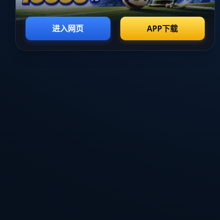
### **曼
目前的曼聯
一面的頂級
中打出速度
**作為歐
站Trans
小差距。