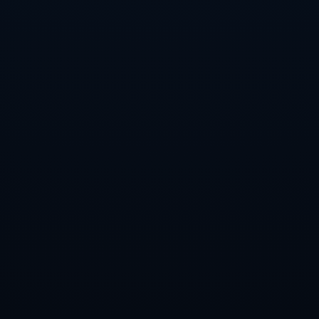
聯和尤文之間的這場拉鋸戰，我們可以從近期的案例中找到參考。比如，皇
一個對球隊財政和球員價值建設雙贏的例子。同樣是核心球員，基耶薩的
勢必要展現出更大的誠意和決心，否則價格上的分歧很可能會讓交易觸礁
對於任何球隊的加成都是顯而易見的**。他不僅能作為邊路突破手解決戰
，像基耶薩這樣的球員，無疑是他們填補短板的關鍵。但對於尤文來說，