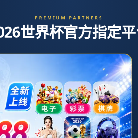
首页
关
曼聯報價5000萬歐費德裏科·基耶薩
时间:2026-07-07T20:29:12+
00萬歐報價基耶薩，尤文要價1億：頂級邊鋒爭奪戰**
洲轉會市場，**曼聯報價5000萬歐費德裏科·基耶薩**一事引發了廣泛
聞名於世。然而，尤文的態度也十分明確：他們對基耶薩的心理價位高達**