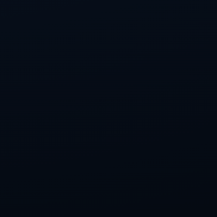
馬在2022年以轉會費1億歐元引進巴西中場巨星楚阿梅尼的
價值甚至不亞於當時的楚阿梅尼。曼聯若想從尤文手中成功帶
。
術問題，還能為球隊樹立新的進攻節奏。在曼聯希望重返歐洲巔
留下基耶薩則是維持球隊競爭力的基石之一。