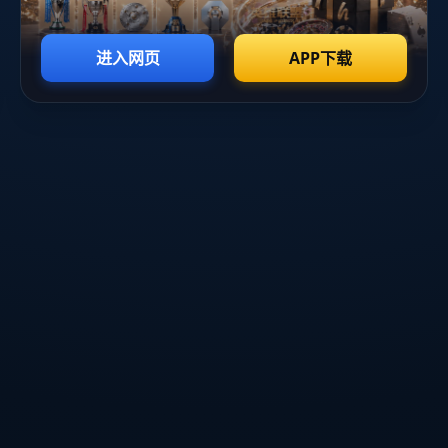
聯的意圖與野心**
正在重建期，尤其在強化進攻端的深度上顯得尤為迫切。上賽季，雖然曼
邊鋒來突破僵局。基耶薩的技術特點正是曼聯目前所需，他突破能力強，
優勢。
洲足球的明星之一，基耶薩很契合曼聯的戰術體系**。自從他在2021年
fermarkt估值，他目前市值約為6000萬歐元。因此，曼聯以5000萬