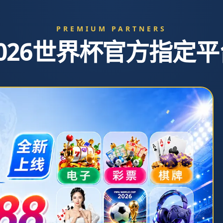
首页
关
恩迪卡：瞄準歐冠資格 羅馬新
时间:2026-07-07T20:29:12+
瞄準歐冠資格 羅馬新賽季信心滿滿**
足球赛季，**罗马队**都始终是意甲联赛中的一颗璀璨明珠。随着新赛
给球队带来了不一样的活力。作为一名备受瞩目的后卫，他的目标不只是巩