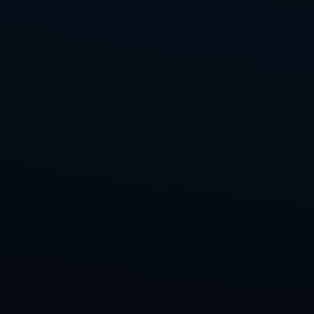
总结来说，
目标也更加