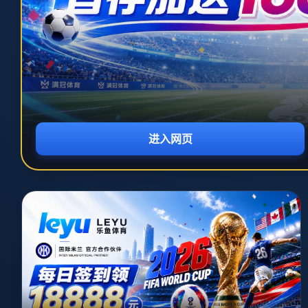
份自信心，
**恩迪卡的
恩迪卡是一
中取得胜利