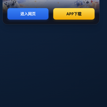
他新援的补强，球队本赛季将目标坚定地锁定在**欧冠资格
更为稳固，这也为前场攻击手提供了更多的进攻机会，帮助球
深挖，罗马能够在比赛中执行更为复杂的防守战术。例如，恩
为后场组织者之一，他的长传能力也能快速启动球队反击，将