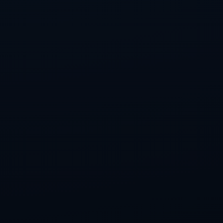
术理解**能够为球队提供强有力的支持。与此同时，整个球队的
恩迪卡在赛场上的表现，看他如何帮助罗马实现这一雄心壮