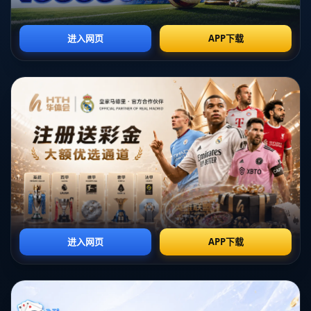
**從全局掌控到微觀管理**
範喬丹指出“掌控全局”其實來源於一種心理戰術，裁判員在場上地位如
同指揮官，坚持自己的見解有助於維持比賽的流暢運行。然而，這樣
的掌控是否會轉變為一種過度干預？球員的每一次舉動都在裁判的掌
控之中，不免讓一些人質疑，**是否裁判已經變成了無形的第三隊伍
**。
**結論與反思：還原籃球之美**