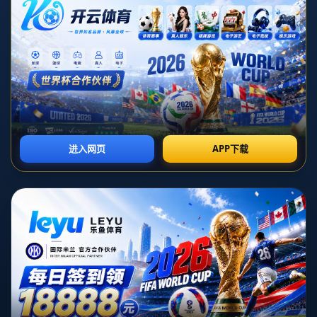
對主裁執法的批評引起廣泛關注時，我們不禁要探討這背後的真相。
這位天賦異稟的球員認為，主裁處於“掌控全局”的位置，甚至影響比賽
結果，而這種情況該如何被看待呢？**是球員誤判了裁判的初衷，還是
裁判確實在行使過度權力**？這篇文章將深入解析這一事件中埋藏的故
事和現象。
**球場上的撞擊與誤解**
在激烈競爭的籃球比賽中，肢體碰撞是不可避免的。**範喬丹事件**中
的起因正是因為一次看似不起眼的碰撞。範喬丹認為，這次“碰撞”是不
小心，但主裁視其為故意犯規，這一裁決立刻成為比賽轉折的焦點。
許多球迷和專家對此有不同看法，一些人支持主裁的立場，認為裁判
需要堅持秩序；而另一些人則支持範喬丹，認為自由發揮是比賽的一
部分。
**裁判的權力與球員的自由**
裁判的角色在於確保比賽的公平性，而在範喬丹所涉及的事件中，主
裁判的權威受到了質疑。相比之下，不少案例顯示，裁判一旦偏向某
方，會導致比賽的公正性失衡。例如，在2016年的某場NBA比賽中，
類似的事件引發了媒體的廣泛報導，最終聯盟對裁判的判罰進行了反
思和修正，提高了透明度與公信力。